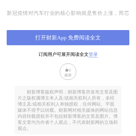
新冠疫情对汽车行业的核心影响就是售价上涨，而芯
片供给不足则是切肤之痛。当众多车企手里握着大量
订单，却因芯片断料，无法开启生产线时，才会真切
打开财新App 免费阅读全文
地体会到：自我掌控车芯是多么重要。有鉴于此，财
大气粗的比亚迪把经营了接近20年的芯片事业部，于
2020年拆分出来，成立比亚迪半导体公司，并借助中
订阅用户可展开阅读全文
登录
国芯片的大春风，于今年1月强势IPO，头牌车芯的光
环就此铸就。只是颇有点儿“盛名之下，其实难副”的
0
推荐
尴尬。
财新博客版权声明：财新博客所发布文章及图
片之版权属博主本人及/或相关权利人所有，未经
其实，比亚迪半导体的历史可谓艰辛而漫长，夹杂着
博主及/或相关权利人单独授权，任何网站、平面
一些小荣耀。早在2002年，比亚迪就开始做半导体生
媒体不得予以转载。财新网对相关媒体的网站信息
意，当时主攻电池保护芯片，后来又逐步将生意扩展
内容转载授权并不包括财新博客的文章及图片。博
客文章均为作者个人观点，不代表财新网的立场和
到光电子、微电子、LED照明等业务。大概20年的时
观点。
间，让比亚迪积累起大规模供给“车芯”的能力，包括