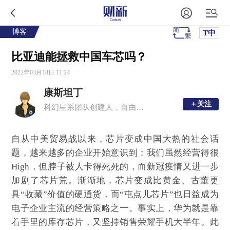
博客
T中
比亚迪能拯救中国车芯吗？
2022年03月18日 11:24
康斯坦丁
＋关注
＋关注
科幻星系团队创建人，自由撰稿人
自从中美贸易战以来，芯片变成中国大热的社会话
题，越来越多的企业开始意识到：我们虽然经营得很
High，但脖子被人卡得死死的，而新冠疫情又进一步
加剧了芯片荒。渐渐地，芯片变成比黄金、古董更
具“收藏”价值的硬通货，而“屯点儿芯片”也日益成为
电子企业主流的经营策略之一。事实上，华为就是靠
着手里的库存芯片，又坚持销售荣耀手机大半年。此