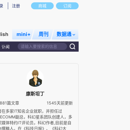
录
注册
商城
订阅
lish
mini+
周刊
数据通
讣闻
康斯坦丁
2881篇文章
1545天前更新
曾在多家IT知名企业就职，并担任过
TECOMM副总，科幻星系团队创建人，多
家媒体特约IT评论员，科幻作者,目前是自
由撰稿人。在《科技日报》、《科幻大