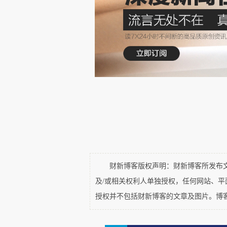
切，而异地恋的人们，一般也有
字化、影像化，有望惊艳作品；坏
手机里千万句的文字、微信表
溜的邂逅。现在，手机已经成为人
象。以至于，恋人总是期待信息“
机除了充当日常的沟通工具外，
向赵一一连珠炮式提问，惹得她
用每天听闺蜜碎碎念了。
财新博客版权声明：财新博客所发布文章
事实上，手机能带来信息，带
及/或相关权利人单独授权，任何网站、
人的鼾声和女生例假时的冰冷手脚
授权并不包括财新博客的文章及图片。博
没有触感的恋爱，简直没有灵