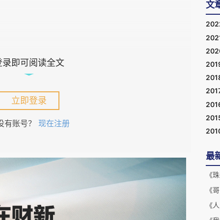
文
20
202
20
登录即可阅读全文
201
201
老戏骨们也没法比，可是青春的脸庞、闪闪发光的
201
亦能收获不错的观众缘。毫无疑问，手机在异地恋
立即登录
201
采用“气泡画面”强化之，围绕着手机做了大量文
201
没有账号？
现在注册
201
点，“想看”人数飚高，年轻人贡献非常大。比如
机上发送“想你”，然后配合上亲嘴的小心心。还
最
，也依托于手机成为异地恋的标配，更确切地说，
《珠
《哥
《人
代，年轻人可以通过朋友圈、直播分享日常生活的一