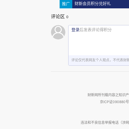
推广
财新会员积分兑好礼
一一会抱怨：消息回复速度越来越
评论区
0
加之，任何的女生图片或者出现过
性循环”，却无意中加速了如此循
登录
后发表评论得积分
评论仅代表网友个人观点，不代表财
熬过异地，也没有一生
年轻演员的台词功底不如老戏
句，比如“冷战是小孩子才做的事
财新网所刊载内容之知识产
去，给他一个大惊喜”，还有“这
京ICP证090880号
新而戏虐的对白，充斥在预告片中
之笔，还应该是：熬过异地，就是
违法和不良信息举报电话（涉网络暴力有