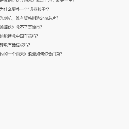
是真的讨厌异地恋》熬过异地，就是一生？
为什么要养一个“虚拟孩子”？
光刻机，谁有资格制造2nm芯片？
蝙蝠侠》救不了哥谭市？
迪能拯救中国车芯吗？
锂电有话语权吗？
约的一个雨天》浪漫如何弥合门第？