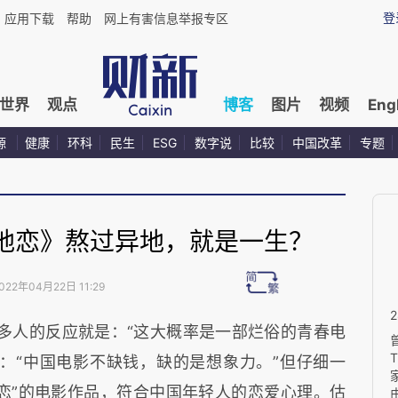
登
应用下载
帮助
网上有害信息举报专区
世界
观点
博客
图片
视频
Eng
源
健康
环科
民生
ESG
数字说
比较
中国改革
专题
地恋》熬过异地，就是一生？
022年04月22日 11:29
多人的反应就是：“这大概率是一部烂俗的青春电
：“中国电影不缺钱，缺的是想象力。”但仔细一
恋”的电影作品，符合中国年轻人的恋爱心理。估