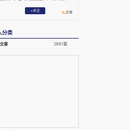
王》、《科学画报》、《漫友》、《中国
动漫》、《看电影》、《飞碟探索》、
+关注
文章
《百科知识》、《奥秘》、《新希望》、
《电脑报》、《计算机世界》、《软件世
界》、《人民日报》等上百家刊物及新
人分类
浪、搜狐、腾讯、网易、赛迪等多家网络
媒体开有特邀专栏。
2881篇
文章