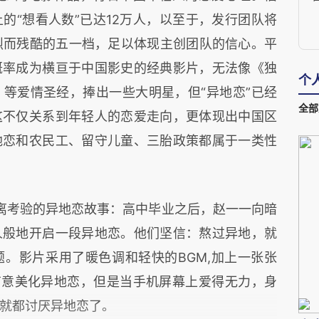
的“想看人数”已达12万人，以至于，发行团队将
激烈而残酷的五一档，足以体现主创团队的信心。平
概率成为横亘于中国影史的经典影片，无法像《独
个
等爱情圣经，捧出一些大明星，但“异地恋”已经
全部
这不仅关系到年轻人的恋爱走向，更体现出中国区
地恋和农民工、留守儿童、三胎政策都属于一类性
离考验的异地恋故事：高中毕业之后，赵一一向暗
人般地开启一段异地恋。他们坚信：熬过异地，就
。影片采用了暖色调和轻快的BGM,加上一张张
有意美化异地恋，但是当手机屏幕上爱得无力，身
就都讨厌异地恋了。