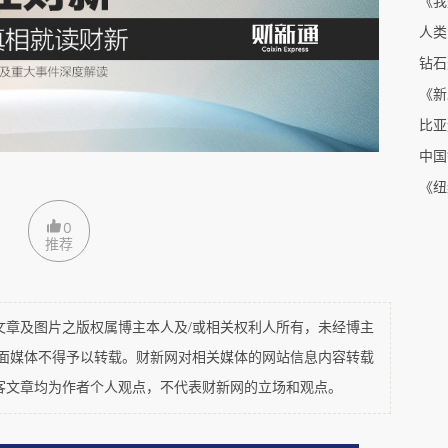
《我
强大的分享欲。如此状况，好处是把平淡的生活文
人类
处是“这真不是生活”。
钻石
《新
情都抵不过“面对面”的一个拥抱，或者来一场光溜
比亚
类的一个零件，这就造成了“24小时在线”的假
中国
秒回”，巴不得跟生理反应一样迅速。基于此，手
《纽
更多的时候会带来猜疑和焦虑。影片中，闺蜜常常
0
推荐
黯然神伤：如果能天天见到手机里的男朋友，就不
及图片之版权属博主本人及/或相关权利人所有，未经博主
来即时通信，但带不来气息、味道和触感，甚至男
平面媒体不得予以转载。财新网对相关媒体的网站信息内容转载
，这些都是恋爱中的宝贵体验。
客文章均为作者个人观点，不代表财新网的立场和观点。
魂。如果再把时间拉长，更容易引起猜疑，比如赵