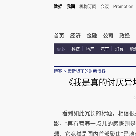
数据
我闻
机构订阅
会议
Promotion
首页
经济
金融
公司
政经
更多
科技
地产
汽车
消费
能
博客
>
康斯坦丁的财新博客
《我是真的讨厌异
2
看到如此冗长的标题，相信很
影。”再有营养一点儿的感慨则是
想，它竟然是国内首部聚焦“异地