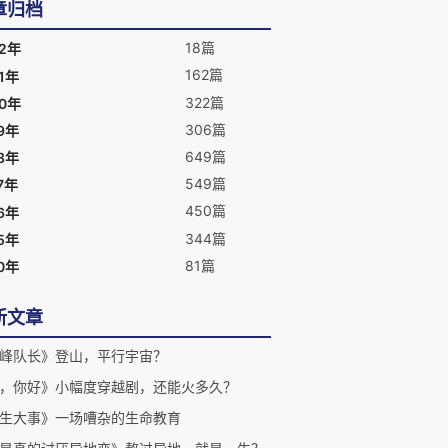
章归档
18篇
22年
162篇
1年
322篇
20年
306篇
9年
649篇
8年
549篇
7年
450篇
6年
344篇
5年
81篇
0年
新文章
峰队长》登山，平行宇宙？
，你好》小幅度穿越剧，还能火多久？
生大事》一场嘈杂的生命教育