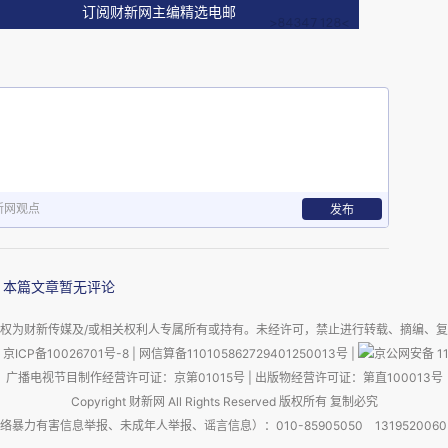
订阅财新网主编精选电邮
慢，字数越来越少，这是不是“缺爱”的表现呢？
的痕迹，都会引发讨论，五个女孩围入“猜疑的恶
环。
新网观点
发布
骨们有味道、有嚼劲，但其中也不乏一些精彩语
本篇文章暂无评论
情，我要用成年人的方式解决”，又比如“你光着出
权为财新传媒及/或相关权利人专属所有或持有。未经许可，禁止进行转载、摘编、
种女孩在大街上一抓一大把，她没有特点”。这些清
京ICP备10026701号-8
|
网信算备110105862729401250013号
|
京公网安备 11
广播电视节目制作经营许可证：京第01015号
|
出版物经营许可证：第直100013号
，有非常强大的“引流作用”。当然，电影的点睛
Copyright 财新网 All Rights Reserved 版权所有 复制必究
一生。
害信息举报、未成年人举报、谣言信息）：010-85905050 13195200605 举报邮