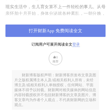
现实生活中，生儿育女算不上一件轻松的事儿。从母
亲怀胎十月开始，身体分泌就各种紊乱，一朝分娩，
则让女人离鬼门关近在咫尺；接下来的育儿过程更是
纷繁复杂，特别是在中国，父母常常竭尽全力把孩子
打开财新App 免费阅读全文
维护在一个“无菌”的环境中，隔离掉钱财、罪恶、性
等等，一心只做练习题，搞得整个社会都内卷，但攀
订阅用户可展开阅读全文
登录
到金字塔顶的孩子，如上清华、北大者，如滑雪健将
谷爱龄，又不足1%，以至于，绝大多数中国父母的人
0
生主旋律，就是失败。更关键的是，孩子的成长只有
推荐
一次，不能重来，不能回炉etc.
财新博客版权声明：财新博客所发布文章及图
相信内卷中的父母，都痛并快乐着，他们有时候也会
片之版权属博主本人及/或相关权利人所有，未经
想：要是能“合成”一个小孩就好了，包括DNA编辑、
博主及/或相关权利人单独授权，任何网站、平面
寿命规划，甚至能把成长活动重新倒带。但显然，合
媒体不得予以转载。财新网对相关媒体的网站信息
内容转载授权并不包括财新博客的文章及图片。博
成一个虚拟小孩，难度也非常大，涉及技术、制度和
客文章均为作者个人观点，不代表财新网的立场和
人性。
观点。